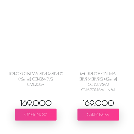
[BEST#03 CINEMA SILVER/SILVER2
test [BEST#07 CINEMA
(42mm)] CCI42SVSV2
SILVER/SILVER2 (42mm)]
CME20SV
CCI42SVSV2
CNA20NAWHNA4
169,000
169,000
ORDER NOW
ORDER NOW